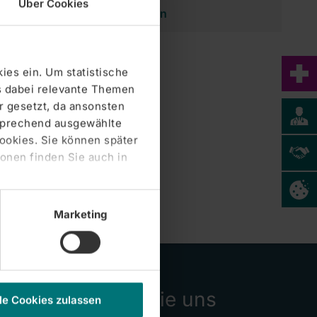
Über Cookies
Nutzungsbedingungen
ies ein. Um statistische
Datenschutz
s dabei relevante Themen
 gesetzt, da ansonsten
tsprechend ausgewählte
Cookie-Erklärung
Cookies. Sie können später
onen finden Sie auch in
Marketing
Folgen Sie uns
le Cookies zulassen