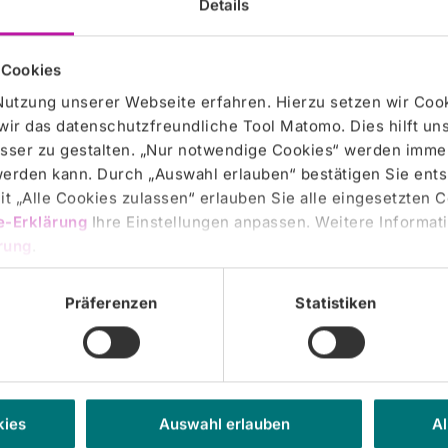
Details
 Cookies
Nutzung unserer Webseite erfahren. Hierzu setzen wir Cook
wir das datenschutzfreundliche Tool Matomo. Dies hilft un
sser zu gestalten. „Nur notwendige Cookies“ werden immer
 werden kann. Durch „Auswahl erlauben“ bestätigen Sie en
t „Alle Cookies zulassen“ erlauben Sie alle eingesetzten 
e-Erklärung
Ihre Einstellungen anpassen. Weitere Informati
rung
.
Präferenzen
Statistiken
g besuchte
kies
Auswahl erlauben
Al