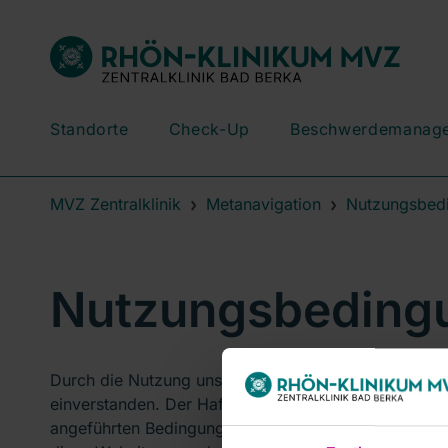
Standorte
Check-Up
Beschwerdemanag
MVZ Zentralklinik
Metanavigation
Nutzungsbed
Nutzungsbeding
Durch die Nutzung unserer Seiten erklären Sie sich
einverstanden. Der Haftungsausschluss ist ausdrückl
angeführten Bedingungen für den Gebrauch der Websit