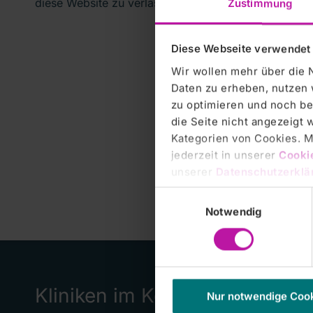
diese Website zu verlassen.
Zustimmung
Diese Webseite verwendet
Wir wollen mehr über die 
Daten zu erheben, nutzen 
zu optimieren und noch be
die Seite nicht angezeigt
Kategorien von Cookies. Mi
jederzeit in unserer
Cooki
unserer
Datenschutzerklä
Einwilligungsauswahl
Notwendig
Kliniken im Konzern
Häufi
Nur notwendige Coo