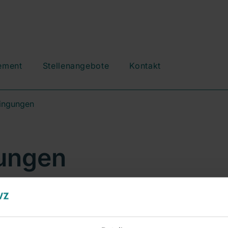
ement
Stellenangebote
Kontakt
ingungen
ungen
 mit dem Haftungsausschluss unserer Website
ich Teil des Internetangebots. Wenn Sie die oben
e nicht akzeptieren können oder wollen, bitten wir Sie,