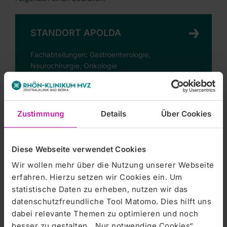
STANDORT APOLDA
Fachabteilungen: Gastroenterologie,
Neurochirurgie, Onkologie
STANDORT BAD BERKA
Zustimmung
Details
Über Cookies
Fachabteilungen: Angiologie, Chirurgie,
Endokrinologie, Gastroenterologie, Labor,
Diese Webseite verwendet Cookies
Neurochirurgie, Nuklearmedizin, Onkologie,
Wir wollen mehr über die Nutzung unserer Webseite
Radiologie, Strahlentherapie
erfahren. Hierzu setzen wir Cookies ein. Um
statistische Daten zu erheben, nutzen wir das
datenschutzfreundliche Tool Matomo. Dies hilft uns
STANDORT ERFURT
dabei relevante Themen zu optimieren und noch
besser zu gestalten. „Nur notwendige Cookies“