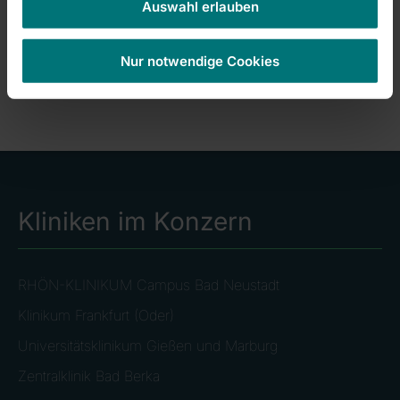
Auswahl erlauben
Fachabteilungen: Kardiologie, Neurologie,
Orthopädie, Pneumologie
Nur notwendige Cookies
Kliniken im Konzern
RHÖN-KLINIKUM Campus Bad Neustadt
Klinikum Frankfurt (Oder)
Universitätsklinikum Gießen und Marburg
Zentralklinik Bad Berka