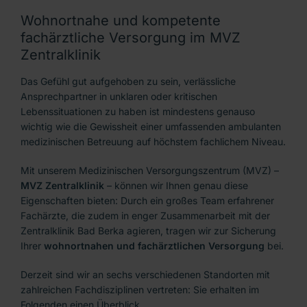
Wohnortnahe und kompetente
Check-Up
fachärztliche Versorgung im MVZ
Zentralklinik
Beschwerdemanagement
Das Gefühl gut aufgehoben zu sein, verlässliche
Stellenangebote
Ansprechpartner in unklaren oder kritischen
Kontakt
Lebenssituationen zu haben ist mindestens genauso
wichtig wie die Gewissheit einer umfassenden ambulanten
medizinischen Betreuung auf höchstem fachlichem Niveau.
Mit unserem Medizinischen Versorgungszentrum (MVZ) –
MVZ Zentralklinik
– können wir Ihnen genau diese
Eigenschaften bieten: Durch ein großes Team erfahrener
Fachärzte, die zudem in enger Zusammenarbeit mit der
Zentralklinik Bad Berka agieren, tragen wir zur Sicherung
Ihrer
wohnortnahen und fachärztlichen Versorgung
bei.
Derzeit sind wir an sechs verschiedenen Standorten mit
zahlreichen Fachdisziplinen vertreten: Sie erhalten im
Folgenden einen Überblick.